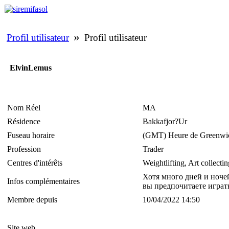
»
Profil utilisateur
Profil utilisateur
ElvinLemus
Nom Réel
MA
Résidence
Bakkafjor?Ur
Fuseau horaire
(GMT) Heure de Greenwich
Profession
Trader
Centres d'intérêts
Weightlifting, Art collectin
Хотя много дней и ноче
Infos complémentaires
вы предпочитаете играть 
Membre depuis
10/04/2022 14:50
Site web